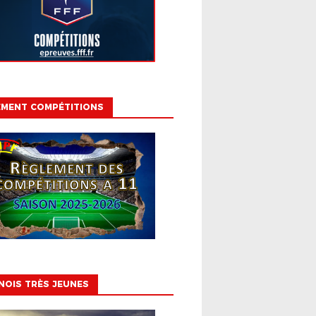
EMENT COMPÉTITIONS
 DU DISTRICT
DERNIERS ÉVÈNEMENTS
TRÈS JEUNES
 2026 : 259 SOURIRES PO
IR LA SAISON
OIS TRÈS JEUNES