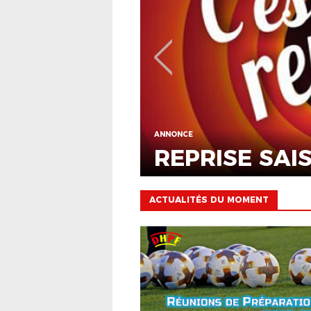
ACTUALITÉ DU DISTRICT
CLUB
DER
AG DISTRICT 
027 !
GER
ACTUALITÉS DU MOMENT