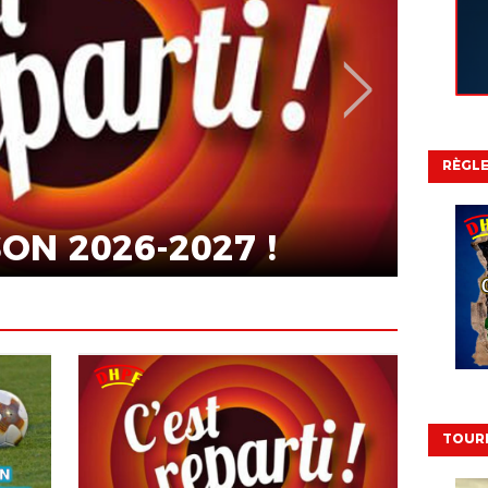
RÈGL
NIERS ÉVÈNEMENTS
ACTUALITÉ
DU 19 JUIN 2026 À
JND
FIN
TOURN