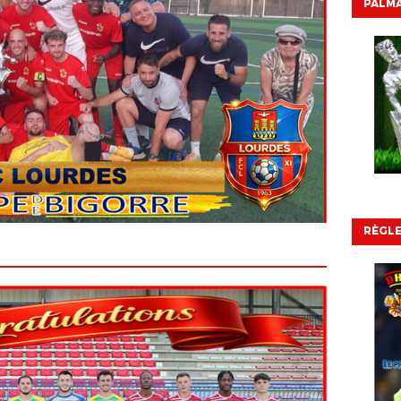
PALMA
RÈGL