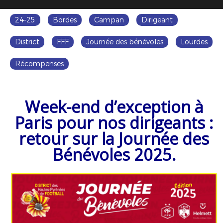
24-25
Bordes
Campan
Dirigeant
District
FFF
Journée des bénévoles
Lourdes
Récompenses
Week-end d’exception à
Paris pour nos dirigeants :
retour sur la Journée des
Bénévoles 2025.