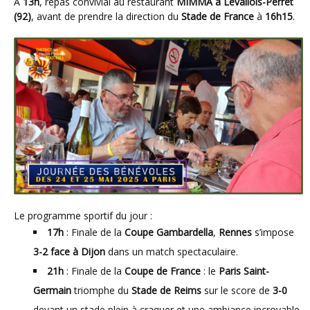
À
13h
, repas convivial au restaurant
MIMMA à Levallois-Perret
(92)
, avant de prendre la direction du
Stade de France
à
16h15
.
Le programme sportif du jour :
17h
: Finale de la
Coupe Gambardella
,
Rennes
s’impose
3-2 face à Dijon
dans un match spectaculaire.
21h
: Finale de la
Coupe de France
: le
Paris Saint-
Germain
triomphe du
Stade de Reims
sur le score de
3-0
devant un stade plein à craquer et une ambiance incroyable.