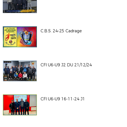
C.B.S. 24-25 Cadrage
CFI U6-U9 J2 DU 21/12/24
CFI U6-U9 16-11-24 J1