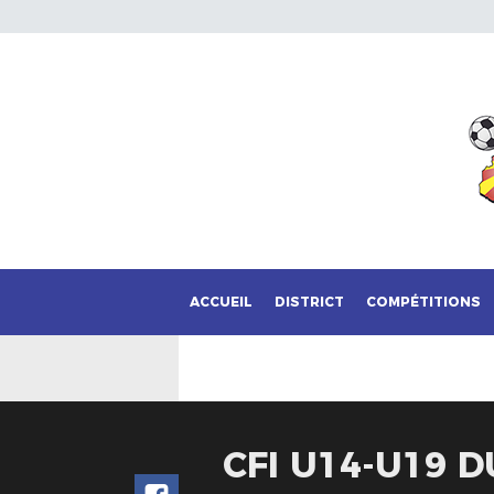
ACCUEIL
DISTRICT
COMPÉTITIONS
CFI U14-U19 D