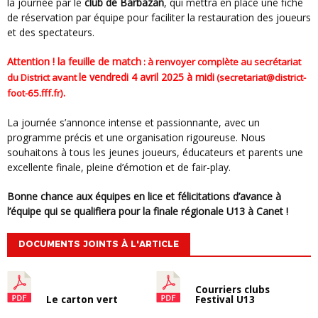
la journée par le
club de Barbazan
, qui mettra en place une fiche
de réservation par équipe pour faciliter la restauration des joueurs
et des spectateurs.
Attention ! la feuille de match
: à renvoyer complète au secrétariat
le vendredi 4 avril 2025 à midi
du District avant
(
secretariat@district-
foot-65.fff.fr
).
La journée s’annonce intense et passionnante, avec un
programme précis et une organisation rigoureuse. Nous
souhaitons à tous les jeunes joueurs, éducateurs et parents une
excellente finale, pleine d’émotion et de fair-play.
Bonne chance aux équipes en lice et félicitations d’avance à
l’équipe qui se qualifiera pour la finale régionale U13 à Canet !
DOCUMENTS JOINTS À L'ARTICLE
Courriers clubs
Le carton vert
Festival U13