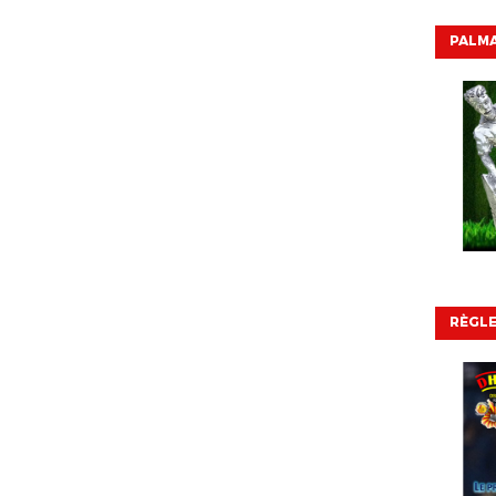
PALMA
RÈGL