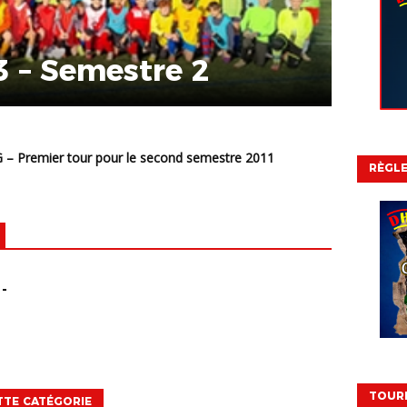
3 – Semestre 2
 G – Premier tour pour le second semestre 2011
RÈGL
 -
TOURN
TTE CATÉGORIE