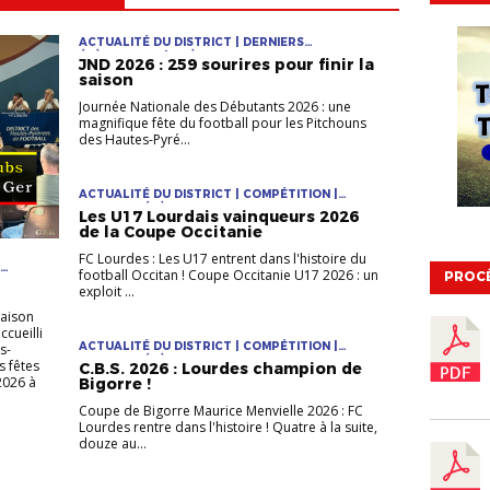
ACTUALITÉ DU DISTRICT | DERNIERS
ÉVÈNEMENTS | TRÈS JEUNES
JND 2026 : 259 sourires pour finir la
saison
Journée Nationale des Débutants 2026 : une
magnifique fête du football pour les Pitchouns
des Hautes-Pyré...
ACTUALITÉ DU DISTRICT | COMPÉTITION |
DERNIERS ÉVÈNEMENTS
Les U17 Lourdais vainqueurs 2026
de la Coupe Occitanie
FC Lourdes : Les U17 entrent dans l'histoire du
football Occitan ! Coupe Occitanie U17 2026 : un
PROC
exploit ...
saison
ccueilli
ACTUALITÉ DU DISTRICT | COMPÉTITION |
s-
DERNIERS ÉVÈNEMENTS
s fêtes
C.B.S. 2026 : Lourdes champion de
2026 à
Bigorre !
Coupe de Bigorre Maurice Menvielle 2026 : FC
Lourdes rentre dans l'histoire ! Quatre à la suite,
douze au...