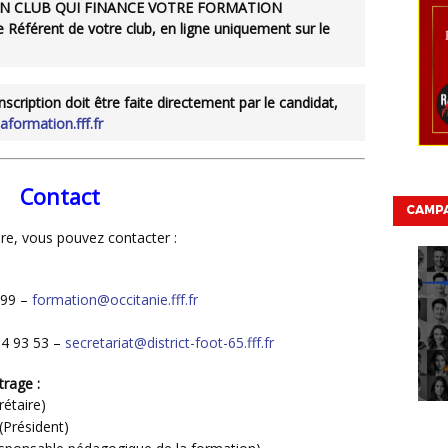
 le Référent de votre club, en ligne uniquement sur le
’inscription doit être faite directement par le candidat,
formation.fff.fr
Contact
CAMP
re, vous pouvez contacter :
 99 –
formation@occitanie.fff.fr
4 93 53 –
secretariat@district-foot-65.fff.fr
trage :
rétaire)
(Président)