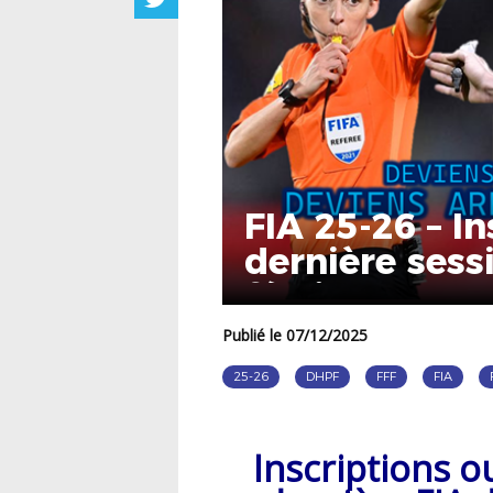
FIA 25-26 – In
dernière sess
février
Publié le 07/12/2025
25-26
DHPF
FFF
FIA
Inscriptions o