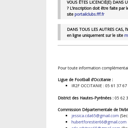
VOUS ÊTES LICENCIÉ(E) DANS UN CLUB QUI FINANCE VOTRE FORMATION
?
L’inscription doit être faite par
site
portailclubs.fff.fr
DANS TOUS LES AUTRES CAS
, l
en ligne uniquement sur le site
ma
Pour toute information complémentai
Ligue de Football d’Occitanie :
IR2F OCCITANIE : 05 61 37 67
District des Hautes-Pyrénées :
05 62 3
Commission Départementale de l’Arbi
jessica.cda65@gmail.com
(Sec
hubertforestier66@gmail.com