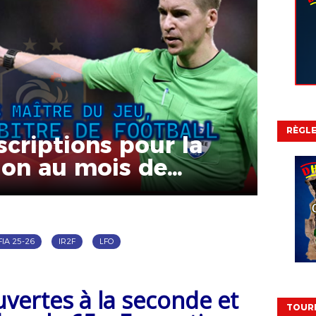
RÈGL
scriptions pour la
ion au mois de
FIA 25-26
IR2F
LFO
uvertes à la
seconde et
TOURN