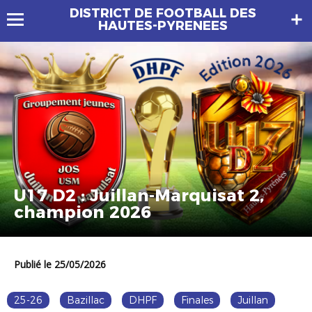
DISTRICT DE FOOTBALL DES
HAUTES-PYRENEES
U17 D2 : Juillan-Marquisat 2,
champion 2026
Publié le 25/05/2026
25-26
Bazillac
DHPF
Finales
Juillan