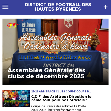
DISTRICT DE FOOTBALL DES
HAUTES-PYRENEES
Assemblée Générale des
clubs de décembre 2025
25-26 ARBITRAGE CLUBS COUPE COUPE DE
FRANCE DES ARBITRES
C.D.F. des Arbitres : Direction le
3ème tour pour nos officiels !
Coupe de France des Arbitres La Poste
2025-2026 : huit représentants haut-