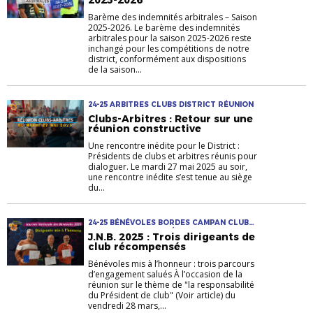
Barème des indemnités arbitrales – Saison
2025-2026. Le barème des indemnités
arbitrales pour la saison 2025-2026 reste
inchangé pour les compétitions de notre
district, conformément aux dispositions
de la saison...
24-25 ARBITRES CLUBS DISTRICT RÉUNION
Clubs-Arbitres : Retour sur une
réunion constructive
Une rencontre inédite pour le District :
Présidents de clubs et arbitres réunis pour
dialoguer. Le mardi 27 mai 2025 au soir,
une rencontre inédite s’est tenue au siège
du...
24-25 BÉNÉVOLES BORDES CAMPAN CLUBS
DISTRICT FFF JOURNÉE NATIONALE DES
J.N.B. 2025 : Trois dirigeants de
BÉNÉVOLES LFO LOURDES
club récompensés
Bénévoles mis à l’honneur : trois parcours
d’engagement salués À l’occasion de la
réunion sur le thème de "la responsabilité
du Président de club" (Voir article) du
vendredi 28 mars,...