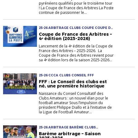
pyrénéens qualifiés pour le troisième tour
! La Coupe de France des Arbitres La Poste
continue de passionner le...
25-26 ARBITRAGE CLUBS COUPE COUPE DE
FRANCE DES ARBITRES
Coupe de France des Arbitres –
4ᵉ édition (2025-2026)
Lancement de la 4ᵉ édition de la Coupe de
France des Arbitres – 2025-2026. La
Coupe de France des Arbitres revient pour
sa 4ᵉ édition lors de la saison 2025-2026...
25-26 CCCA CLUBS CONSEIL FFF
FFF : Le Conseil des clubs est
né, une première historique
Naissance du Conseil Consultatif des
Clubs Amateurs : un nouvel élan pour le
football amateur Sous l’impulsion du
président Philippe Diallo et à l’initiative de
la Ligue de Football Amateur...
25-26 ARBITRAGE BARÈME CLUBS
COMPÉTITIONS DISTRICT
Barème arbitrage – Saison
2025-2026