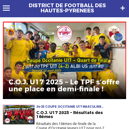
DISTRICT DE FOOTBALL DES
HAUTES-PYRENEES
C.O.J. U17 2025 – Le TPF s’offre
une place en demi-finale !
24-25 COUPE OCCITANIE U17 MASCULINS
OCCITANIE SÉMÉAC TPF U16-U17
C.O.J. U17 2025 – Résultats des
16èmes
Résultats des 16èmes de finale de la
Coupe d'Occitanie Jeunes U17 pour nos 2