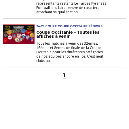
représentants restants Le Tarbes Pyrénées
Football a su faire preuve de caractère en
arrachant sa qualification...
24-25 COUPE COUPE OCCITANIE SÉNIORS
COUPE OCCITANIE SÉNIORS FÉMININES
Coupe Occitanie – Toutes les
COUPE OCCITANIE U15 COUPE OCCITANIE
affiches à venir
U15 F COUPE OCCITANIE U17 COUPE
OCCITANIE U19 COUPE OCCITANIE U20
Tous les matches à venir des 32èmes,
FÉMININES JEUNES MASCULINS OCCITANIE
16èmes et 8èmes de finale de la Coupe
SÉNIORS
Occitanie pour les différentes catégories
de nos équipes encore en lice. C'est neuf
clubs au...
1