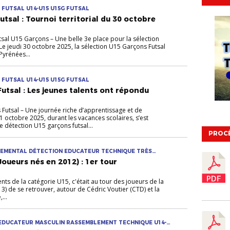
 FUTSAL U14-U15 U15G FUTSAL
tsal : Tournoi territorial du 30 octobre
utsal U15 Garçons – Une belle 3e place pour la sélection
Le jeudi 30 octobre 2025, la sélection U15 Garçons Futsal
Pyrénées...
 FUTSAL U14-U15 U15G FUTSAL
utsal : Les jeunes talents ont répondu
Futsal – Une journée riche d’apprentissage et de
 octobre 2025, durant les vacances scolaires, s’est
e détection U15 garçons futsal...
PROC
TEMENTAL DÉTECTION EDUCATEUR TECHNIQUE TRÈS
oueurs nés en 2012) : 1er tour
ts de la catégorie U15, c'était au tour des joueurs de la
) de se retrouver, autour de Cédric Voutier (CTD) et la
...
 EDUCATEUR MASCULIN RASSEMBLEMENT TECHNIQUE U14-