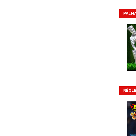
PALMA
RÈGL