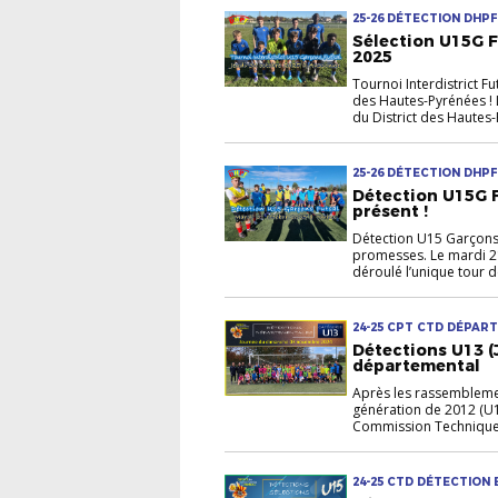
25-26 DÉTECTION DHPF
Sélection U15G Fu
2025
Tournoi Interdistrict F
des Hautes-Pyrénées ! 
du District des Hautes-
25-26 DÉTECTION DHPF
Détection U15G F
présent !
Détection U15 Garçons 
promesses. Le mardi 21
déroulé l’unique tour d
24-25 CPT CTD DÉPAR
JEUNE U12-U13
Détections U13 (J
départemental
Après les rassemblemen
génération de 2012 (U13
Commission Technique,
24-25 CTD DÉTECTION
U15