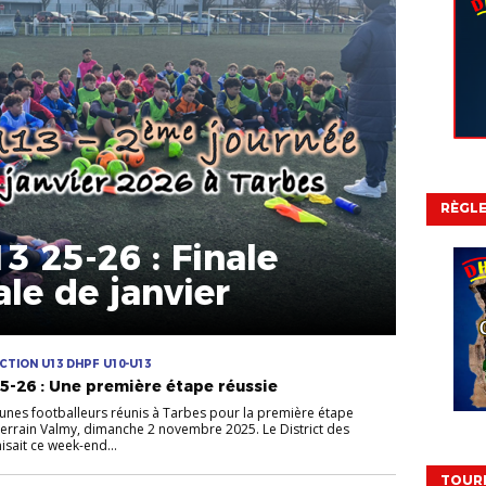
RÈGL
3 25-26 : Finale
le de janvier
CTION U13 DHPF U10-U13
5-26 : Une première étape réussie
eunes footballeurs réunis à Tarbes pour la première étape
Terrain Valmy, dimanche 2 novembre 2025. Le District des
sait ce week-end...
TOURN