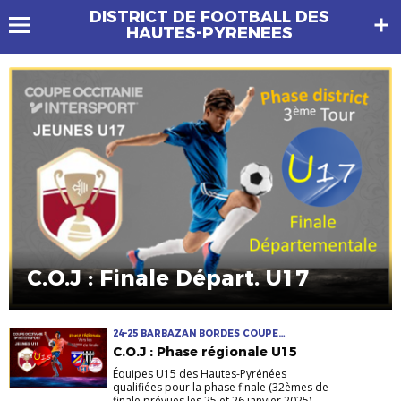
DISTRICT DE FOOTBALL DES
HAUTES-PYRENEES
C.O.J : Finale Départ. U17
24-25 BARBAZAN BORDES COUPE
OCCITANIE JEUNE LOURDES MASCULIN
C.O.J : Phase régionale U15
SÉMÉAC TPF U14-U15
Équipes U15 des Hautes-Pyrénées
qualifiées pour la phase finale (32èmes de
finale prévues les 25 et 26 janvier 2025)