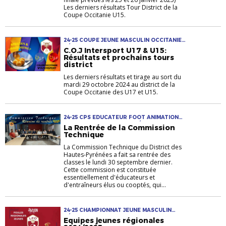
Les derniers résultats Tour District de la
Coupe Occitanie U15.
24-25 COUPE JEUNE MASCULIN OCCITANIE
RÉSULTATS TIRAGE U14-U15 U16-U17
C.O.J Intersport U17 & U15:
Résultats et prochains tours
district
Les derniers résultats et tirage au sort du
mardi 29 octobre 2024 au district de la
Coupe Occitanie des U17 et U15.
24-25 CPS EDUCATEUR FOOT ANIMATION
JEUNE RASSEMBLEMENT RÉUNION
La Rentrée de la Commission
TECHNIQUE TRÈS JEUNE
Technique
La Commission Technique du District des
Hautes-Pyrénées a fait sa rentrée des
classes le lundi 30 septembre dernier.
Cette commission est constituée
essentiellement d'éducateurs et
d'entraîneurs élus ou cooptés, qui...
24-25 CHAMPIONNAT JEUNE MASCULIN
RÉGIONAL U14-U15 U16-U17 U18-U19-U20
Equipes jeunes régionales