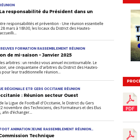
 RÉUNION
« La responsabilité du Président dans un
ntre responsabilités et prévention - Une réunion essentielle
i 28 mars à 18h30, les locaux du District des Hautes-
cueilli...
EPREUVES FORMATION RASSEMBLEMENT RÉUNION
on de mi-saison – Janvier 2025
es arbitres : un rendez-vous annuel incontournable. Le
soir, une cinquantaine d'arbitres du District des Hautes-
 pour leur traditionnelle réunion...
PROC
QUE RÉGIONALE ETR GERS OCCITANIE RÉUNION
citanie : Réunion secteur Ouest
e la Ligue de Football d'Occitanie, le District du Gers
i 22 novembre des Techniciens, des Formateurs et des Elus
, afin d’échanger...
 FOOT ANIMATION JEUNE RASSEMBLEMENT RÉUNION
E
a Commission Technique