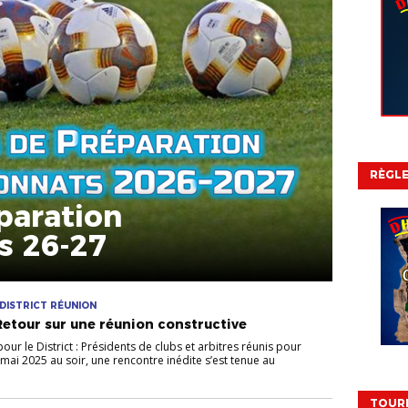
RÈGL
paration
s 26-27
 DISTRICT RÉUNION
 Retour sur une réunion constructive
our le District : Présidents de clubs et arbitres réunis pour
mai 2025 au soir, une rencontre inédite s’est tenue au
TOURN