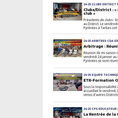
24-25 CLUBS DISTRICT
Clubs/District : 
club »
Présidents de clubs : E
au District. Le vendred
Pyrénées à Tarbes ont ac
24-25 ARBITRES CDA 
Arbitrage : Réuni
Réunion de mi-saison d
vendredi 24 janvier au 
Pyrénées se sont réunis
24-25 EQUIPE TECHNI
ETR-Formation Oc
Sous la responsabilité d
accueillait le vendred
venus d'autres Districts
24-25 CPS EDUCATEUR
TECHNIQUE TRÈS JEUN
La Rentrée de l