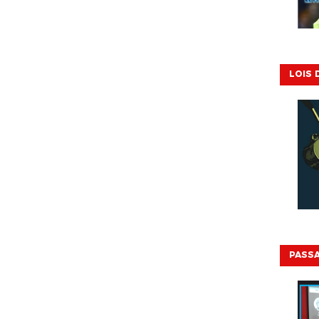
LOIS 
PASSA