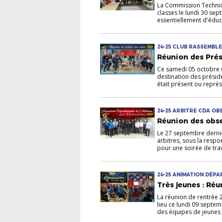
La Commission Techniqu
classes le lundi 30 se
essentiellement d'éduca
24-25 CLUB RASSEMBL
Réunion des Prés
Ce samedi 05 octobre un
destination des préside
était présent ou représe
24-25 ARBITRE CDA O
Réunion des obse
Le 27 septembre dernier
arbitres, sous la resp
pour une soirée de trav
24-25 ANIMATION DÉP
U12-U13 U6-U7 U8-U9
Très jeunes : Ré
La réunion de rentrée 
lieu ce lundi 09 septe
des équipes de jeunes o