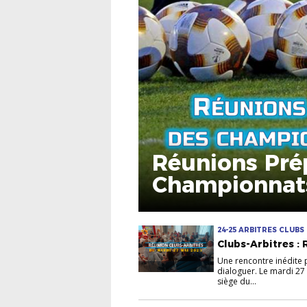
Réunions Pré
Championnat
24-25 ARBITRES CLUBS
Clubs-Arbitres :
Une rencontre inédite p
dialoguer. Le mardi 27 
siège du...