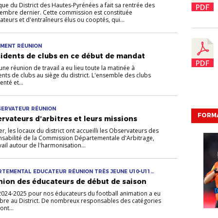
e du District des Hautes-Pyrénées a fait sa rentrée des
ptembre dernier. Cette commission est constituée
teurs et d'entraîneurs élus ou cooptés, qui...
EMENT RÉUNION
idents de clubs en ce début de mandat
e réunion de travail a eu lieu toute la matinée à
nts de clubs au siège du district. L'ensemble des clubs
nté et...
BSERVATEUR RÉUNION
FORMA
rvateurs d’arbitres et leurs missions
, les locaux du district ont accueilli les Observateurs des
onsabilité de la Commission Départementale d'Arbitrage,
ail autour de l'harmonisation...
ARTEMENTAL EDUCATEUR RÉUNION TRÈS JEUNE U10-U11
union des éducateurs de début de saison
2024-2025 pour nos éducateurs du football animation a eu
mbre au District. De nombreux responsables des catégories
nt...