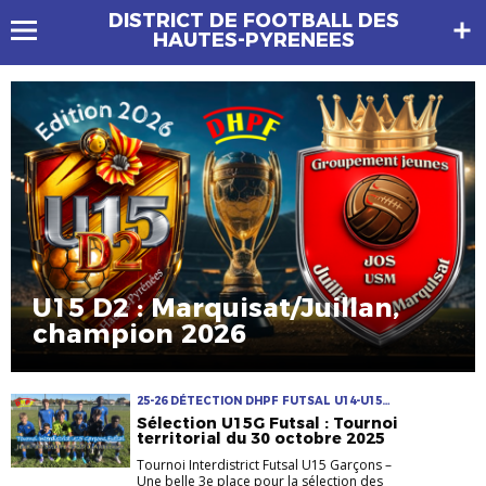
DISTRICT DE FOOTBALL DES
HAUTES-PYRENEES
U15 D2 : Marquisat/Juillan,
champion 2026
25-26 DÉTECTION DHPF FUTSAL U14-U15
U15G FUTSAL
Sélection U15G Futsal : Tournoi
territorial du 30 octobre 2025
Tournoi Interdistrict Futsal U15 Garçons –
Une belle 3e place pour la sélection des