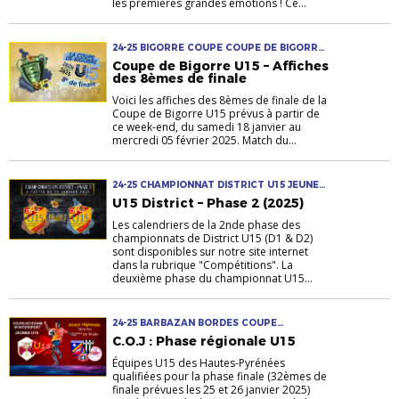
les premières grandes émotions ! Ce...
24-25 BIGORRE COUPE COUPE DE BIGORRE
U15 MASCULINS U14-U15
Coupe de Bigorre U15 – Affiches
des 8èmes de finale
Voici les affiches des 8èmes de finale de la
Coupe de Bigorre U15 prévus à partir de
ce week-end, du samedi 18 janvier au
mercredi 05 février 2025. Match du...
24-25 CHAMPIONNAT DISTRICT U15 JEUNES
MASCULINS PHASE 2 U14-U15 U15 D1 U15 D2
U15 District – Phase 2 (2025)
Les calendriers de la 2nde phase des
championnats de District U15 (D1 & D2)
sont disponibles sur notre site internet
dans la rubrique "Compétitions". La
deuxième phase du championnat U15...
24-25 BARBAZAN BORDES COUPE
OCCITANIE JEUNE LOURDES MASCULIN
C.O.J : Phase régionale U15
SÉMÉAC TPF U14-U15
Équipes U15 des Hautes-Pyrénées
qualifiées pour la phase finale (32èmes de
finale prévues les 25 et 26 janvier 2025)