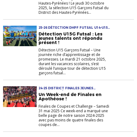
Hautes-Pyrénées ! Le jeudi 30 octobre
2025, la sélection U15 Garçons Futsal du
District des Hautes-Pyrénées...
25-26 DÉTECTION DHPF FUTSAL U14-U15
U15G FUTSAL
Détection U15G Futsal : Les
jeunes talents ont répondu
présent !
Détection U15 Garçons Futsal – Une
journée riche d’apprentissage et de
promesses. Le mardi 21 octobre 2025,
durant les vacances scolaires, s’est
déroulé l’unique tour de détection U15
garçons futsal...
24-25 DISTRICT FINALES JEUNES
MASCULINS SÉNIORS U14-U15 U16-U17
Un Week-end de Finales en
VAINQUEURS
Apothéose !
Finales de Coupes et Challenge – Samedi
31 mai 2025 Ce week-end a marqué une
belle page de notre saison 2024-2025
avec pas moins de quatre finales des
coupes de...