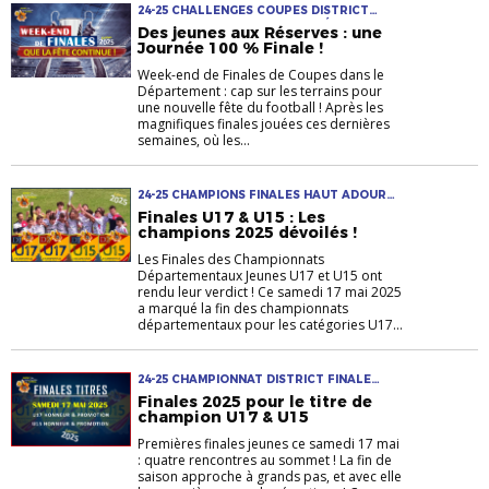
24-25 CHALLENGES COUPES DISTRICT
FINALES JEUNES MASCULINS SÉNIORS U14-
Des jeunes aux Réserves : une
U15 U16-U17
Journée 100 % Finale !
Week-end de Finales de Coupes dans le
Département : cap sur les terrains pour
une nouvelle fête du football ! Après les
magnifiques finales jouées ces dernières
semaines, où les...
24-25 CHAMPIONS FINALES HAUT ADOUR
JEUNES ORLEIX PNF TITRE U14-U15 U16-U17
Finales U17 & U15 : Les
champions 2025 dévoilés !
Les Finales des Championnats
Départementaux Jeunes U17 et U15 ont
rendu leur verdict ! Ce samedi 17 mai 2025
a marqué la fin des championnats
départementaux pour les catégories U17...
24-25 CHAMPIONNAT DISTRICT FINALE
JEUNES U14-U15 U16-U17
Finales 2025 pour le titre de
champion U17 & U15
Premières finales jeunes ce samedi 17 mai
: quatre rencontres au sommet ! La fin de
saison approche à grands pas, et avec elle