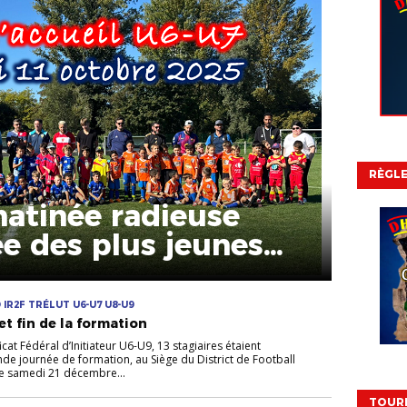
RÈGL
matinée radieuse
ée des plus jeunes
D IR2F TRÉLUT U6-U7 U8-U9
 et fin de la formation
cat Fédéral d’Initiateur U6-U9, 13 stagiaires étaient
nde journée de formation, au Siège du District de Football
e samedi 21 décembre...
TOURN