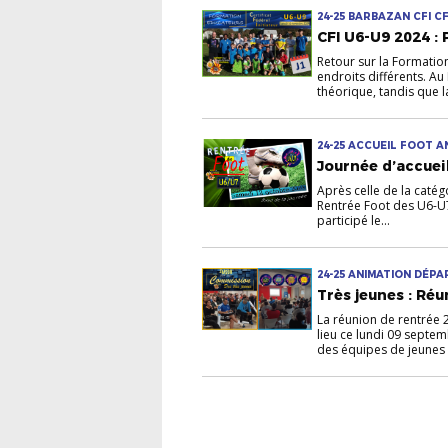
24-25 BARBAZAN CFI CF
CFI U6-U9 2024 :
Retour sur la Formatio
endroits différents. Au
théorique, tandis que la
24-25 ACCUEIL FOOT 
U7
Journée d’accueil
Après celle de la catég
Rentrée Foot des U6-U7
participé le...
24-25 ANIMATION DÉP
U12-U13 U6-U7 U8-U9
Très jeunes : Ré
La réunion de rentrée 
lieu ce lundi 09 septe
des équipes de jeunes o