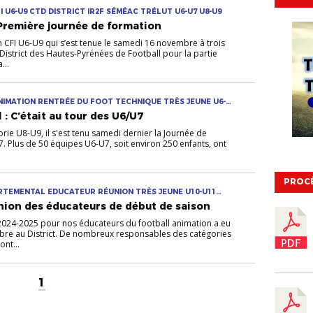
I U6-U9 CTD DISTRICT IR2F SÉMÉAC TRÉLUT U6-U7 U8-U9
 Première journée de formation
n CFI U6-U9 qui s’est tenue le samedi 16 novembre à trois
 District des Hautes-Pyrénées de Football pour la partie
...
ANIMATION RENTRÉE DU FOOT TECHNIQUE TRÈS JEUNE U6-
 : C’était au tour des U6/U7
orie U8-U9, il s'est tenu samedi dernier la Journée de
. Plus de 50 équipes U6-U7, soit environ 250 enfants, ont
PROC
ARTEMENTAL EDUCATEUR RÉUNION TRÈS JEUNE U10-U11
union des éducateurs de début de saison
2024-2025 pour nos éducateurs du football animation a eu
mbre au District. De nombreux responsables des catégories
nt...
1