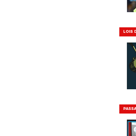
LOIS 
PASSA