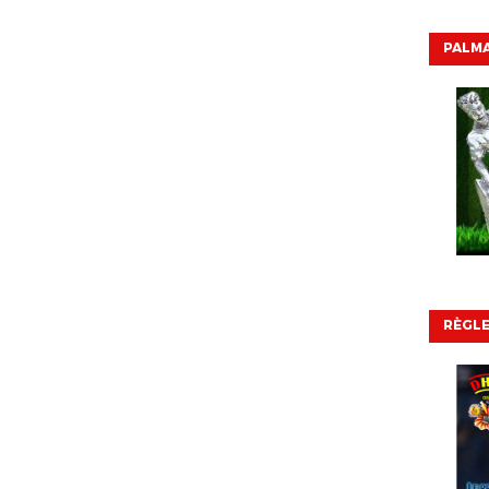
PALMA
RÈGL