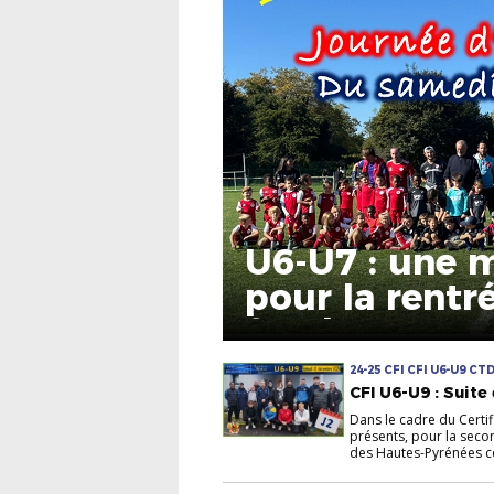
U6-U7 : une 
pour la rentr
footballeurs !
24-25 CFI CFI U6-U9 CT
CFI U6-U9 : Suite
Dans le cadre du Certifi
présents, pour la seco
des Hautes-Pyrénées c