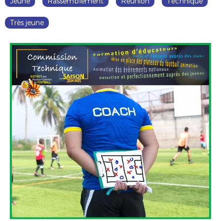
Jeune
Rassemblement
Réunion
Technique
Très jeune