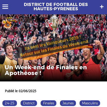
DISTRICT DE FOOTBALL DES
HAUTES-PYRENEES
Un Week-end de Finales en
Apothéose !
Publié le 02/06/2025
24-25
District
Finales
Jeunes
Masculins